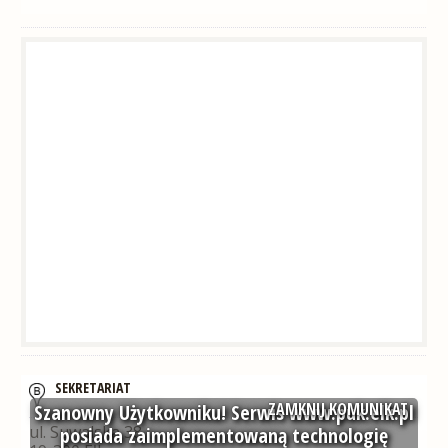
SEKRETARIAT
ZAMKNIJ KOMUNIKAT
Szanowny Użytkowniku! Serwis www.puk.elk.pl
ul. Suwalska 38
posiada zaimplementowaną technologię