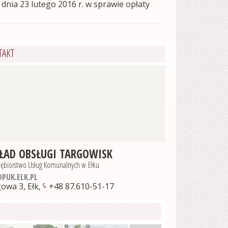
nia 23 lutego 2016 r. w sprawie opłaty
TAKT
ŁAD OBSŁUGI TARGOWISK
iębiorstwo Usług Komunalnych w Ełku
PUK.ELK.PL
gowa 3
,
Ełk
,
+48 87.610-51-17