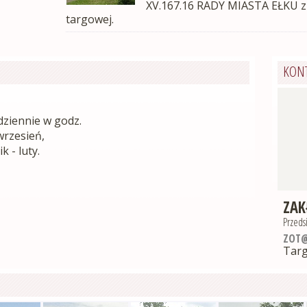
XV.167.16 RADY MIASTA EŁKU z d
targowej.
KON
dziennie w godz.
wrzesień,
k - luty.
ZAK
Przeds
ZOT@
Tar