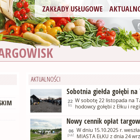
ZAKŁADY USŁUGOWE
AKTUALNO
TARGOWISK
AKTUALNOŚCI
Sobotnia giełda gołębi na
W sobotę 22 listopada na Ta
22
SKIM
lis
hodowcy gołębi z Ełku i reg
Nowy cennik opłat targo
W dniu 15.10.2025 r. wesz
06
paź
MIASTA EŁKU z dnia 24 wr