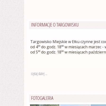
INFORMACJE O TARGOWISKU
Targowisko Miejskie w Ełku czynne jest co
od 4ºº do godz. 18ºº w miesiącach marzec - 
od 5ºº do godz. 18ºº w miesiącach październi
czytaj dalej
FOTOGALERIA