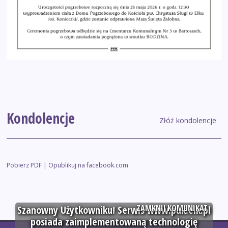
Kondolencje
Złóż kondolencje
Pobierz PDF
|
Opublikuj na facebook.com
ZAMKNIJ KOMUNIKAT
Szanowny Użytkowniku! Serwis www.puk.elk.pl
posiada zaimplementowaną technologię