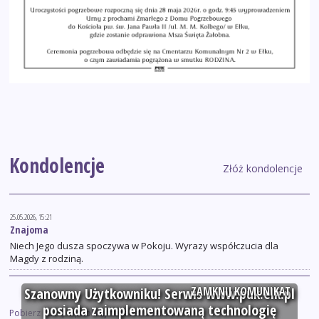
Kondolencje
Złóż kondolencje
25.05.2026, 15:21
Znajoma
Niech Jego dusza spoczywa w Pokoju. Wyrazy współczucia dla
Magdy z rodziną.
ZAMKNIJ KOMUNIKAT
Szanowny Użytkowniku! Serwis www.puk.elk.pl
posiada zaimplementowaną technologię
Pobierz PDF
|
Opublikuj na facebook.com