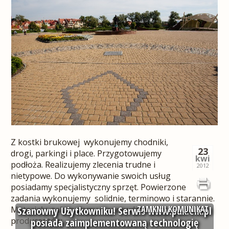
Z kostki brukowej wykonujemy chodniki,
23
drogi, parkingi i place. Przygotowujemy
kwi
podłoża. Realizujemy zlecenia trudne i
2012
nietypowe. Do wykonywanie swoich usług
posiadamy specjalistyczny sprzęt. Powierzone
zadania wykonujemy solidnie, terminowo i starannie.
ZAMKNIJ KOMUNIKAT
Materiały zakupujemy u sprawdzonych
Szanowny Użytkowniku! Serwis www.puk.elk.pl
producentów.
posiada zaimplementowaną technologię